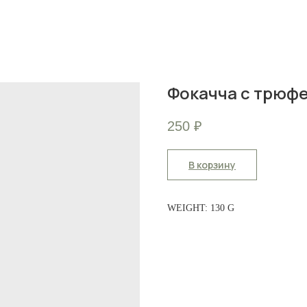
Фокачча с трюф
250
₽
В корзину
WEIGHT: 130 G