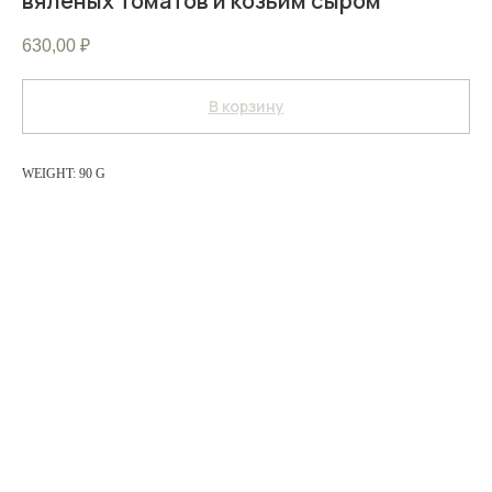
вяленых томатов и козьим сыром
630,00
₽
В корзину
WEIGHT: 90 G