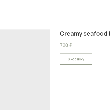
Creamy seafood 
720
₽
В корзину